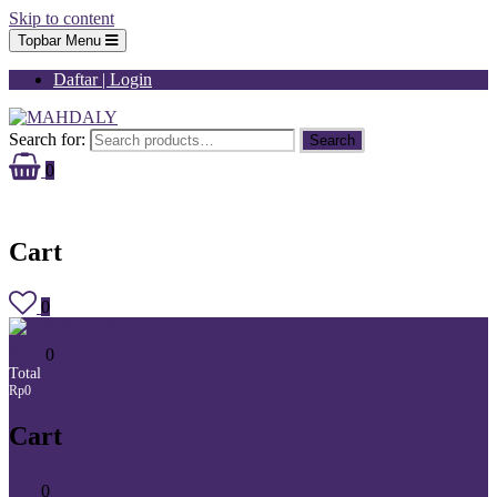
Skip to content
Topbar Menu
Daftar | Login
Search for:
Search
0
Total
Rp0
Cart
0
0
Total
Rp0
Cart
0