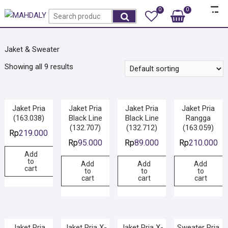
Skip
Top
0
0
Total
Search
to
Rp0
Men
for:
content
Jaket & Sweater
Showing all 9 results
Jaket Pria
Jaket Pria
Jaket Pria
Jaket Pria
(163.038)
Black Line
Black Line
Rangga
(132.707)
(132.712)
(163.059)
Rp
219.000
Rp
95.000
Rp
89.000
Rp
210.000
Add
to
Add
Add
Add
cart
to
to
to
cart
cart
cart
Jaket Pria
Jaket Pria X-
Jaket Pria X-
Sweater Pria