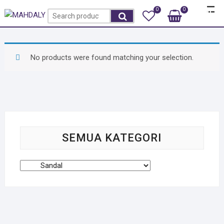
Skip
Top
0
0
Total
Search
to
Rp0
Men
for:
content
No products were found matching your selection.
SEMUA KATEGORI