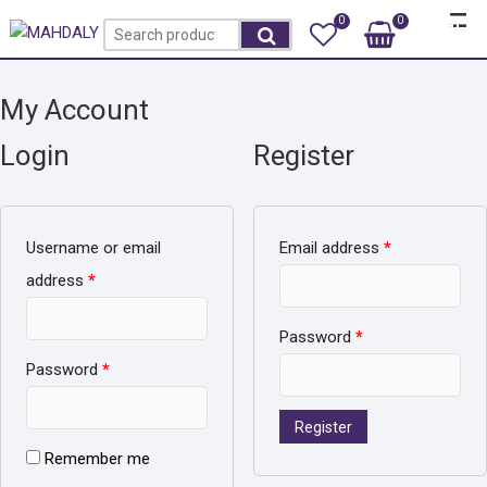
Skip
Top
0
0
Total
Search
to
Rp0
Men
for:
content
My Account
Login
Register
Username or email
Email address
*
address
*
Password
*
Password
*
Register
Remember me