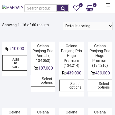
Skip
Top
0
0
Total
Search
to
Rp0
Men
for:
content
Showing 1–16 of 60 results
Celana
Celana
Celana
Rp
210.000
Panjang Pria
Panjang Pria
Panjang Pria
Anreal (
Hugo
Hugo
Add
134.053)
Premium
Premium
to
(134.214)
(134.216)
cart
Rp
187.000
Rp
439.000
Rp
439.000
Select
options
Select
Select
options
options
Celana
Celana
Celana
Celana