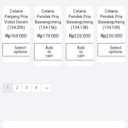
Celana
Celana
Celana
Celana
Panjang Pria
Pendek Pria
Pendek Pria
Pendek Pria
Volist Denim
Bawangcheng
Bawangcheng
Bawangcheng
(134.206)
(134.156)
(134.158)
(134.159)
Rp
169.000
Rp
179.000
Rp
226.000
Rp
226.000
Select
Add
Add
Select
options
to
to
options
cart
cart
1
2
3
4
→