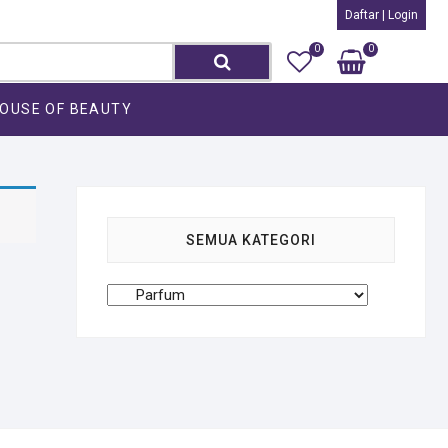
Daftar | Login
0
0
Search
Total
Rp0
for:
OUSE OF BEAUTY
SEMUA KATEGORI