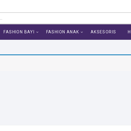
FASHION BAYI
FASHION ANAK
AKSESORIS
H