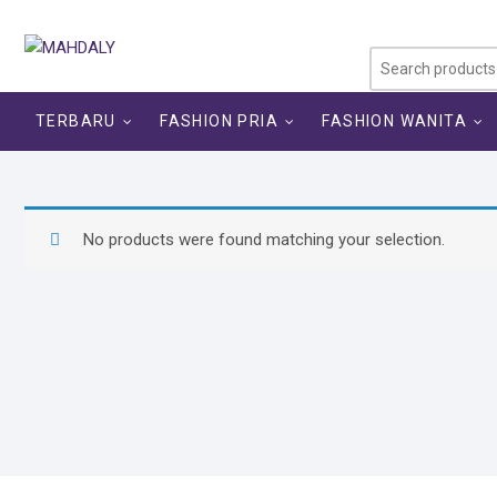
Skip
to
content
TERBARU
FASHION PRIA
FASHION WANITA
No products were found matching your selection.